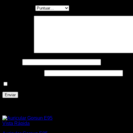
Tu puntuación
*
Tu valoración
*
Nombre
*
Correo electrónico
*
Guarda mi nombre, correo electrónico y web en este nave
Productos relacionados
Vista Rápida