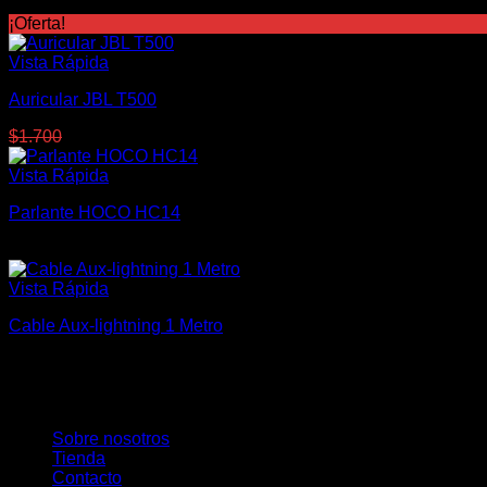
$
100
¡Oferta!
Vista Rápida
Auricular JBL T500
El
El
$
1.700
$
1.350
precio
precio
original
actual
Vista Rápida
era:
es:
Parlante HOCO HC14
$1.700.
$1.350.
$
1.150
Vista Rápida
Cable Aux-lightning 1 Metro
$
400
Tecnomar
Somos una empresa joven en continua innovación para brindar
Sobre nosotros
Tienda
Contacto