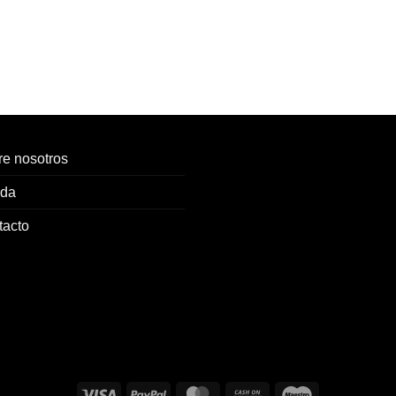
e nosotros
nda
tacto
Visa
PayPal
MasterCard
Cash
Maestro