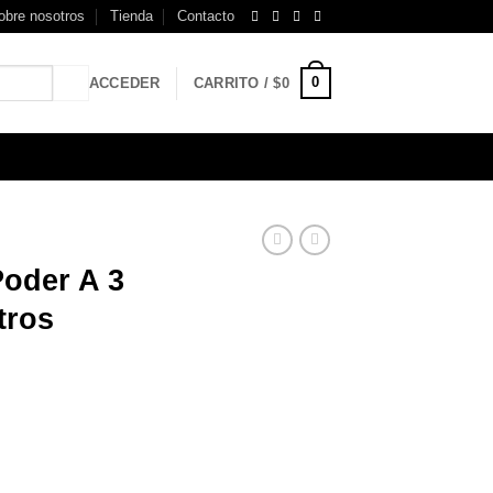
obre nosotros
Tienda
Contacto
0
ACCEDER
CARRITO /
$
0
Poder A 3
tros