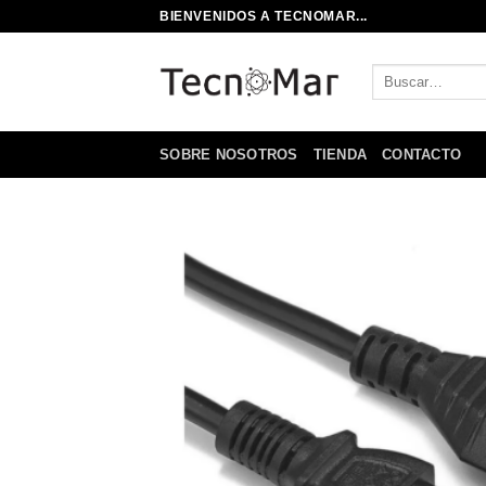
Saltar
BIENVENIDOS A TECNOMAR...
al
contenido
Buscar
por:
SOBRE NOSOTROS
TIENDA
CONTACTO