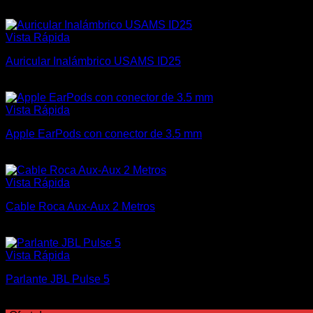
$
550
Vista Rápida
Auricular Inalámbrico USAMS ID25
$
1.000
Vista Rápida
Apple EarPods con conector de 3.5 mm
$
800
Vista Rápida
Cable Roca Aux-Aux 2 Metros
$
150
Vista Rápida
Parlante JBL Pulse 5
$
14.500