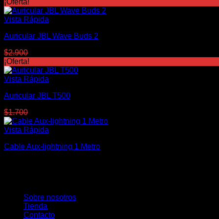
¡Oferta!
Vista Rápida
Auricular JBL Wave Buds 2
El
El
$
2.900
$
2.600
precio
precio
¡Oferta!
original
actual
era:
es:
Vista Rápida
$2.900.
$2.600.
Auricular JBL T500
El
El
$
1.700
$
1.350
precio
precio
original
actual
Vista Rápida
era:
es:
Cable Aux-lightning 1 Metro
$1.700.
$1.350.
$
400
Tecnomar
Somos una empresa joven en continua innovación para brindar
Sobre nosotros
Tienda
Contacto