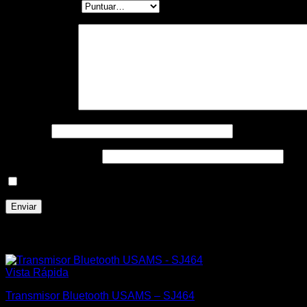
Tu puntuación
*
Tu valoración
*
Nombre
*
Correo electrónico
*
Guarda mi nombre, correo electrónico y web en este nave
Productos relacionados
Vista Rápida
Transmisor Bluetooth USAMS – SJ464