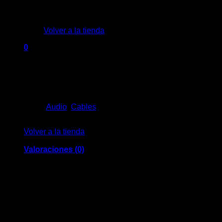
No hay productos en el carrito.
Volver a la tienda
$
300
0
Conector de entrada: Auxiliar
Carrito
Conector de salida: Lightning
Largo del cable: 1.0m
Sin existencias
Categorías:
Audio
,
Cables
No hay productos en el carrito.
Volver a la tienda
Valoraciones (0)
Valoraciones
No hay valoraciones aún.
Sé el primero en valorar “Cable MTK Aux-Lightn