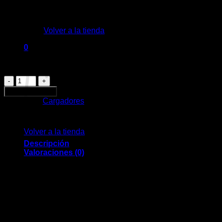
No hay productos en el carrito.
Volver a la tienda
$
450
0
Carrito
11 disponibles
Cargador
HOCO
Añadir al carrito
C76A
Categoría:
Cargadores
PD20W
No hay productos en el carrito.
cantidad
Volver a la tienda
Descripción
Valoraciones (0)
-Ficha cargadora con entrada tipo C.
Valoraciones
No hay valoraciones aún.