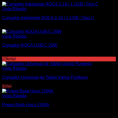
Vista Rápida
Cargador Inteligente ROCA 2.1A | 1 USB | Tipo C
$
320
Vista Rápida
Cargador ROCA USB-C 20W
$
400
¡Oferta!
Vista Rápida
Cargador Universal de Tablet Varios Punteros
El
El
$
550
$
450
precio
precio
original
actual
Vista Rápida
era:
es:
Power Bank Hoco J100A
$550.
$450.
$
1.300