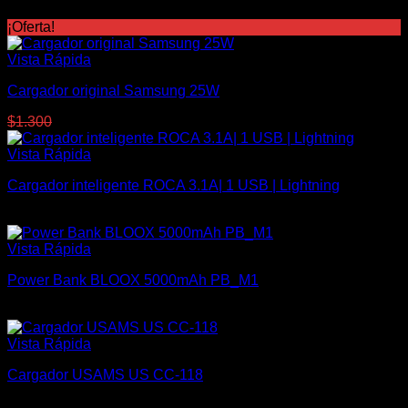
¡Oferta!
Vista Rápida
Cargador original Samsung 25W
El
El
$
1.300
$
1.000
precio
precio
original
actual
Vista Rápida
era:
es:
Cargador inteligente ROCA 3.1A| 1 USB | Lightning
$1.300.
$1.000.
$
360
Vista Rápida
Power Bank BLOOX 5000mAh PB_M1
$
900
Vista Rápida
Cargador USAMS US CC-118
$
400