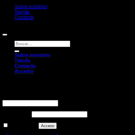
Sobre nosotros
Tienda
Contacto
Copyright 2026 ©
Pambú
Buscar
por:
Sobre nosotros
Tienda
Contacto
Acceder
Acceder
Obligatorio
Nombre de usuario o correo electrónico
*
Obligatorio
Contraseña
*
Recuérdame
Acceso