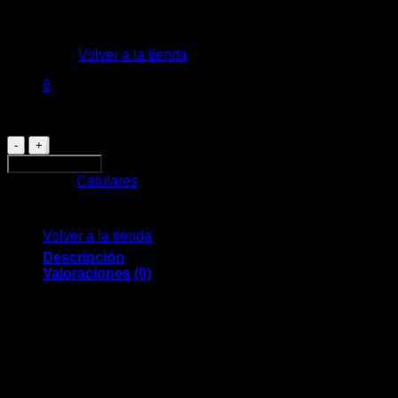
No hay productos en el carrito.
Volver a la tienda
$
20.900
0
Carrito
1 disponibles
Celular
Samsung
Añadir al carrito
Galaxy
Categoría:
Celulares
S23
No hay productos en el carrito.
128GB
Seminuevo
Volver a la tienda
cantidad
Descripción
Valoraciones (0)
Pantalla: 6.1″, 1080 x 2340 pixels
Procesador: Snapdragon 8 Gen 2 for Galaxy 3.36GHz
RAM: 8GB
Almacenamiento: 128GB
Cámara: Triple, 50MP+12MP+10MP
Batería: 3900 mAh