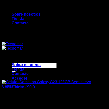
Saltar
Bienvenidos a TecnoMar...
al
Sobre nosotros
contenido
Tienda
Contacto
Bienvenidos a TecnoMar...
Buscar
Sobre nosotros
por:
Tienda
Contacto
Acceder
Celulares
Carrito /
$
0
0
Celular Samsung Galaxy
S23 128GB Seminuevo