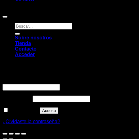
Copyright 2026 ©
Pambú
Buscar
por:
Sobre nosotros
Tienda
Contacto
Acceder
Acceder
Obligatorio
Nombre de usuario o correo electrónico
*
Obligatorio
Contraseña
*
Recuérdame
Acceso
¿Olvidaste la contraseña?