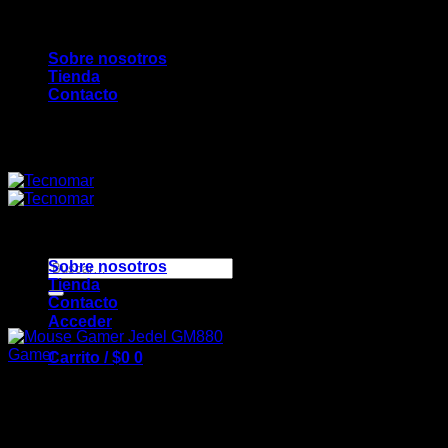
Saltar
Bienvenidos a TecnoMar...
al
Sobre nosotros
contenido
Tienda
Contacto
Bienvenidos a TecnoMar...
Buscar
Sobre nosotros
por:
Tienda
Contacto
Acceder
Gamer
Carrito /
$
0
0
Mouse Gamer Jedel GM880