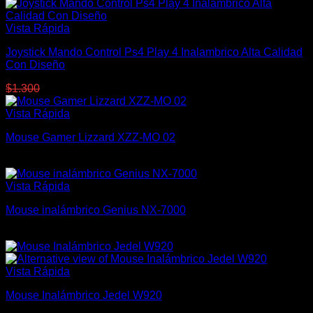
Vista Rápida
Joystick Mando Control Ps4 Play 4 Inalambrico Alta Calidad
Con Diseño
El
El
$
1.300
$
1.000
precio
precio
original
actual
Vista Rápida
era:
es:
Mouse Gamer Lizzard XZZ-MO 02
$1.300.
$1.000.
$
450
Vista Rápida
Mouse inalámbrico Genius NX-7000
$
450
Vista Rápida
Mouse Inalámbrico Jedel W920