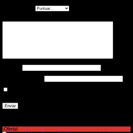
Tu puntuación
*
Tu valoración
*
Nombre
*
Correo electrónico
*
Guarda mi nombre, correo electrónico y web en este
navegador para la próxima vez que comente.
Productos relacionados
¡Oferta!