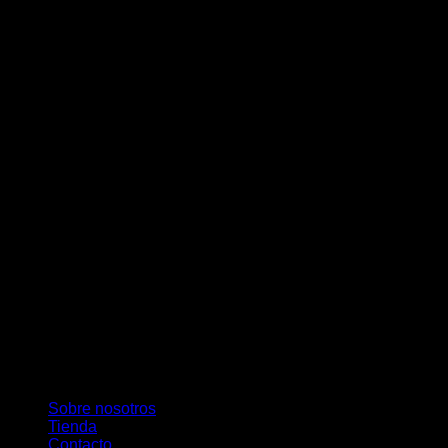
M
Sobre nosotros
Tienda
Contacto