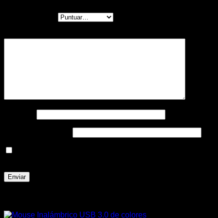
Tu puntuación
*
Tu valoración
*
Nombre
*
Correo electrónico
*
Guarda mi nombre, correo electrónico y web en este
navegador para la próxima vez que comente.
Productos relacionados