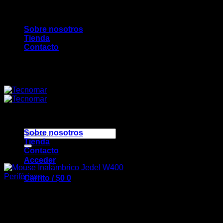
Saltar
Bienvenidos a TecnoMar...
al
Sobre nosotros
contenido
Tienda
Contacto
Bienvenidos a TecnoMar...
Buscar
Sobre nosotros
por:
Tienda
Contacto
Acceder
Periféricos
Carrito /
$
0
0
Mouse Inalámbrico Jedel
W400