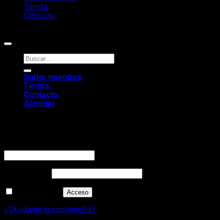
Tienda
Contacto
Copyright 2026 ©
Pambú
Buscar
por:
Sobre nosotros
Tienda
Contacto
Acceder
Acceder
Obligatorio
Nombre de usuario o correo electrónico
*
Obligatorio
Contraseña
*
Recuérdame
Acceso
¿Olvidaste la contraseña?