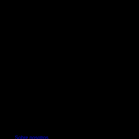
D
M
Sobre nosotros