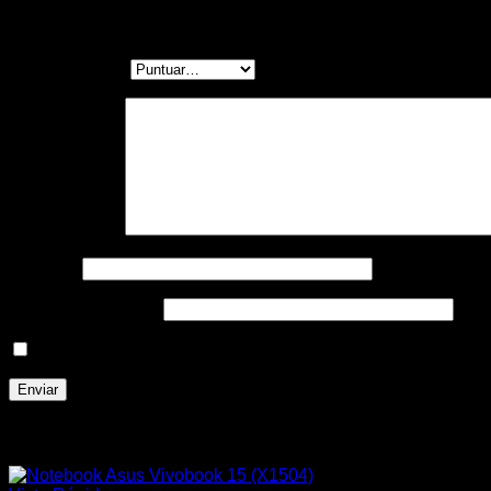
Sé el primero en valorar “Notebook Gateway 
Tu puntuación
*
Tu valoración
*
Nombre
*
Correo electrónico
*
Guarda mi nombre, correo electrónico y web en este nave
Productos relacionados