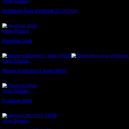
Vista Rápida
Notebook Asus Vivobook 15 (X1504)
$
21.000
Vista Rápida
Pendrive 16gb
$
350
Vista Rápida
Mouse Inalámbrico Jedel W920
$
280
Vista Rápida
Pendrive 64gb
$
500
Vista Rápida