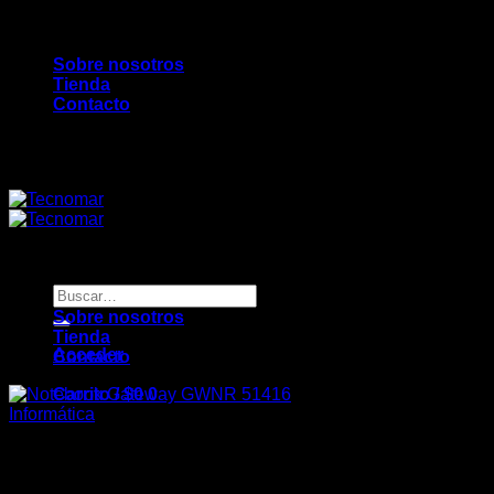
Saltar
Bienvenidos a TecnoMar...
al
Sobre nosotros
contenido
Tienda
Contacto
Bienvenidos a TecnoMar...
Buscar
por:
Sobre nosotros
Tienda
Acceder
Contacto
Carrito /
$
0
0
Informática
Notebook Gateway GWNR 5