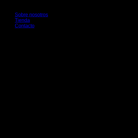
acompañando el avance de la tecnología.
Sobre nosotros
Tienda
Contacto
V
P