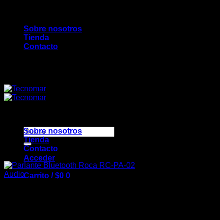
Saltar
Bienvenidos a TecnoMar...
al
Sobre nosotros
contenido
Tienda
Contacto
Bienvenidos a TecnoMar...
Buscar
Sobre nosotros
por:
Tienda
Contacto
Acceder
Audio
Carrito /
$
0
0
Parlante Bluetooth Roca
RC-PA-02