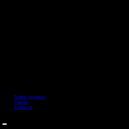
M
Sobre nosotros
Tienda
Contacto
Copyright 2026 ©
Pambú