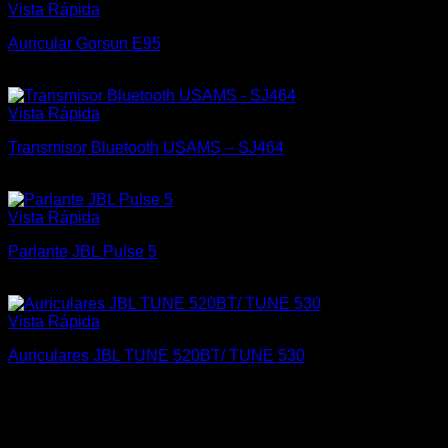
Vista Rápida
Auricular Gorsun E95
$
1.100
Vista Rápida
Transmisor Bluetooth USAMS – SJ464
$
550
Vista Rápida
Parlante JBL Pulse 5
$
14.500
Vista Rápida
Auriculares JBL TUNE 520BT/ TUNE 530
$
2.500
Tecnomar
Somos una empresa joven en continua innovación para
brindar siempre lo mejor a nuestros clientes, atendiendo y