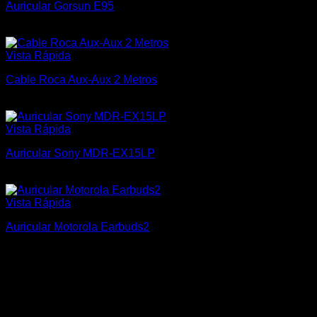
Auricular Gorsun E95
$
1.100
Vista Rápida
Cable Roca Aux-Aux 2 Metros
$
150
Vista Rápida
Auricular Sony MDR-EX15LP
$
790
Vista Rápida
Auricular Motorola Earbuds2
$
600
Tecnomar
Somos una empresa joven en continua innovación para
brindar siempre lo mejor a nuestros clientes, atendiendo y
acompañando el avance de la tecnología.