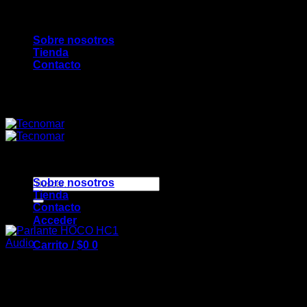
Saltar
Bienvenidos a TecnoMar...
al
Sobre nosotros
contenido
Tienda
Contacto
Bienvenidos a TecnoMar...
Buscar
Sobre nosotros
por:
Tienda
Contacto
Acceder
Audio
Carrito /
$
0
0
Parlante HOCO HC1