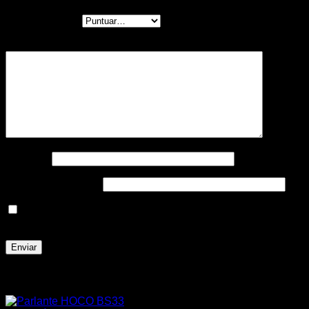
Tu puntuación
*
Tu valoración
*
Nombre
*
Correo electrónico
*
Guarda mi nombre, correo electrónico y web en este
navegador para la próxima vez que comente.
Productos relacionados