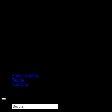
M
Sobre nosotros
Tienda
Contacto
Copyright 2026 ©
Pambú
Buscar
por: