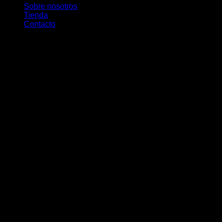
Sobre nosotros
Tienda
Contacto
V
P