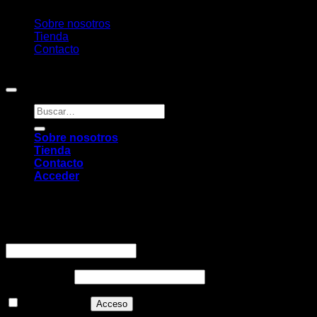
Sobre nosotros
Tienda
Contacto
Copyright 2026 ©
Pambú
Buscar
por:
Sobre nosotros
Tienda
Contacto
Acceder
Acceder
Obligatorio
Nombre de usuario o correo electrónico
*
Obligatorio
Contraseña
*
Recuérdame
Acceso