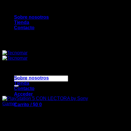
Saltar
Bienvenidos a TecnoMar...
al
Sobre nosotros
contenido
Tienda
Contacto
Bienvenidos a TecnoMar...
Buscar
Sobre nosotros
por:
Tienda
Contacto
Acceder
Gamer
Carrito /
$
0
0
PlayStation 5 CON
LECTORA by Sony