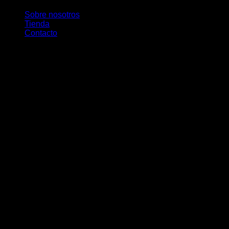
Sobre nosotros
Tienda
Contacto
V
P