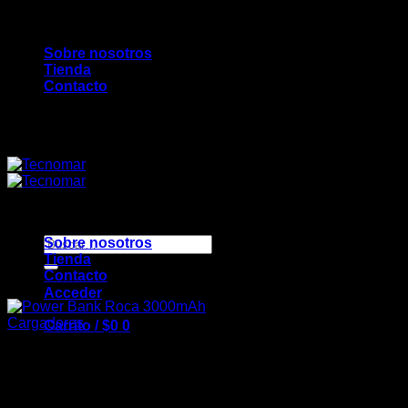
Saltar
Bienvenidos a TecnoMar...
al
Sobre nosotros
contenido
Tienda
Contacto
Bienvenidos a TecnoMar...
Buscar
Sobre nosotros
por:
Tienda
Contacto
Acceder
Cargadores
Carrito /
$
0
0
Power Bank Roca 3000mAh