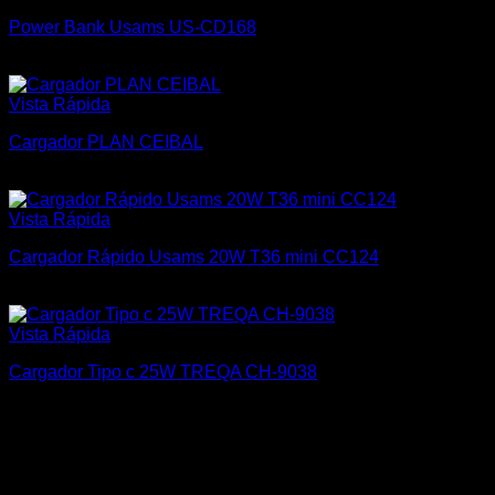
Power Bank Usams US-CD168
$
1.500
Vista Rápida
Cargador PLAN CEIBAL
$
400
Vista Rápida
Cargador Rápido Usams 20W T36 mini CC124
$
650
Vista Rápida
Cargador Tipo c 25W TREQA CH-9038
$
450
Tecnomar
Somos una empresa joven en continua innovación para
brindar siempre lo mejor a nuestros clientes, atendiendo y
acompañando el avance de la tecnología.