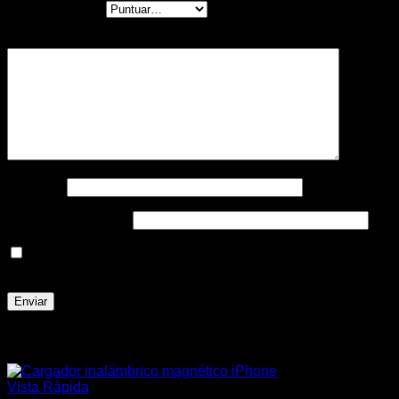
Tu puntuación
*
Tu valoración
*
Nombre
*
Correo electrónico
*
Guarda mi nombre, correo electrónico y web en este
navegador para la próxima vez que comente.
Productos relacionados
Vista Rápida