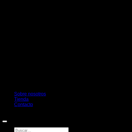
M
Sobre nosotros
Tienda
Contacto
Copyright 2026 ©
Pambú
Buscar