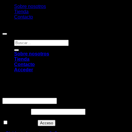
Sobre nosotros
Tienda
Contacto
Copyright 2026 ©
Pambú
Buscar
por:
Sobre nosotros
Tienda
Contacto
Acceder
Acceder
Obligatorio
Nombre de usuario o correo electrónico
*
Obligatorio
Contraseña
*
Recuérdame
Acceso