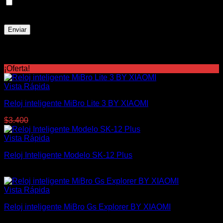
Guarda mi nombre, correo electrónico y web en este
navegador para la próxima vez que comente.
Productos relacionados
¡Oferta!
Vista Rápida
Reloj inteligente MiBro Lite 3 BY XIAOMI
El
El
$
3.400
$
2.900
precio
precio
original
actual
Vista Rápida
era:
es:
Reloj Inteligente Modelo SK-12 Plus
$3.400.
$2.900.
$
1.700
Vista Rápida
Reloj inteligente MiBro Gs Explorer BY XIAOMI