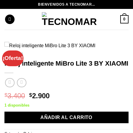
Saltar
BIENVENIDOS A TECNOMAR...
al
contenido
0
RELOJES
¡Oferta!
Reloj inteligente MiBro Lite 3 BY XIAOMI
El
El
3.400
2.900
$
$
precio
precio
1 disponibles
original
actual
era:
es:
AÑADIR AL CARRITO
$3.400.
$2.900.