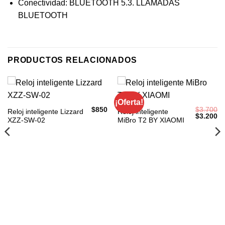
Conectividad: BLUETOOTH 5.3. LLAMADAS
BLUETOOTH
PRODUCTOS RELACIONADOS
¡Oferta!
$
850
$
3.700
Reloj inteligente Lizzard
Reloj inteligente
El
El
$
3.200
XZZ-SW-02
MiBro T2 BY XIAOMI
precio
pr
original
ac
era:
es
$3.700.
$3