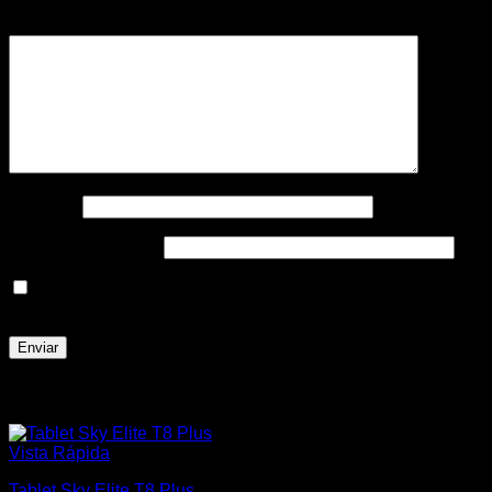
Tu valoración
*
Nombre
*
Correo electrónico
*
Guarda mi nombre, correo electrónico y web en este
navegador para la próxima vez que comente.
Productos relacionados
Vista Rápida
Tablet Sky Elite T8 Plus