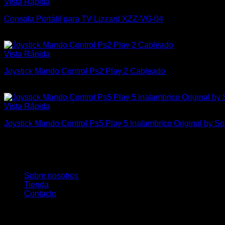
Vista Rápida
Consola Portátil para TV Lizzard XZZ-VG-04
$
2.300
Vista Rápida
Joystick Mando Control Ps2 Play 2 Cableado
$
400
Vista Rápida
Joystick Mando Control Ps5 Play 5 Inalambrico Original by S
$
4.500
Tecnomar
Somos una empresa joven en continua innovación para brindar
Sobre nosotros
Tienda
Contacto