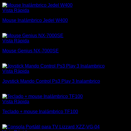
Vista Rápida
Mouse Inalámbrico Jedel W400
$
400
Vista Rápida
Mouse Genius NX-7000SE
$
500
Vista Rápida
Joystick Mando Control Ps3 Play 3 Inalambrico
$
600
Vista Rápida
Teclado + mouse Inalámbrico TF100
$
900