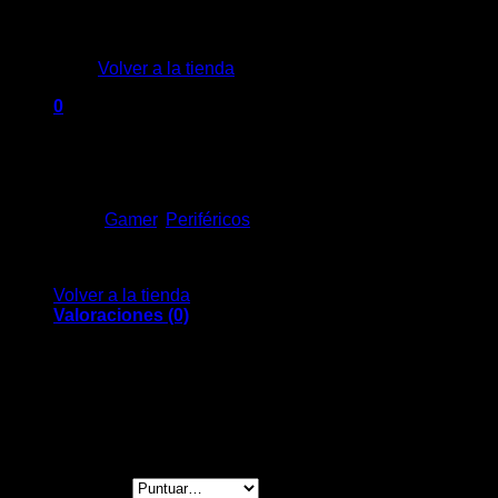
No hay productos en el carrito.
Volver a la tienda
$
800
0
Inalámbrico: No
Carrito
Conector de entrada: USB
Sin existencias
Categorías:
Gamer
,
Periféricos
No hay productos en el carrito.
Volver a la tienda
Valoraciones (0)
Valoraciones
No hay valoraciones aún.
Sé el primero en valorar “Teclado Gamer Retro
Tu puntuación
*