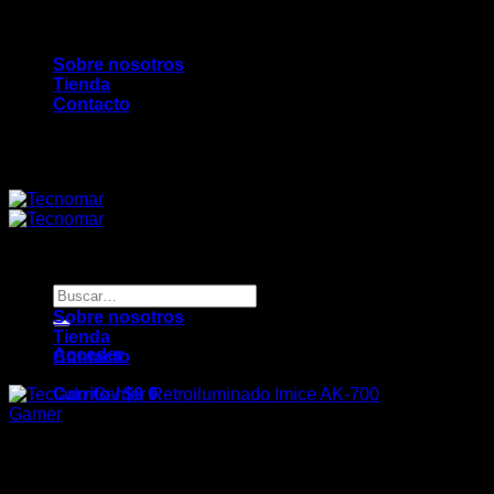
Saltar
Bienvenidos a TecnoMar...
al
Sobre nosotros
contenido
Tienda
Contacto
Bienvenidos a TecnoMar...
Buscar
por:
Sobre nosotros
Tienda
Acceder
Contacto
Carrito /
$
0
0
Gamer
Teclado Gamer Retroilumina