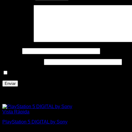
Tu valoración
*
Nombre
*
Correo electrónico
*
Guarda mi nombre, correo electrónico y web en este nave
Productos relacionados
Vista Rápida
PlayStation 5 DIGITAL by Sony
$
35.000