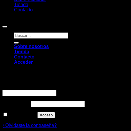
Tienda
Contacto
Copyright 2026 ©
Pambú
Buscar
por:
Sobre nosotros
Tienda
Contacto
Acceder
Acceder
Obligatorio
Nombre de usuario o correo electrónico
*
Obligatorio
Contraseña
*
Recuérdame
Acceso
¿Olvidaste la contraseña?