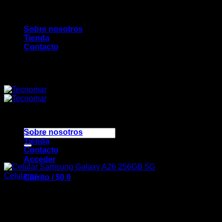
Saltar
Bienvenidos a TecnoMar...
al
Sobre nosotros
contenido
Tienda
Contacto
Bienvenidos a TecnoMar...
Buscar
Sobre nosotros
por:
Tienda
Contacto
Acceder
Celulares
Carrito /
$
0
0
Celular Samsung Galaxy
A26 256GB 5G