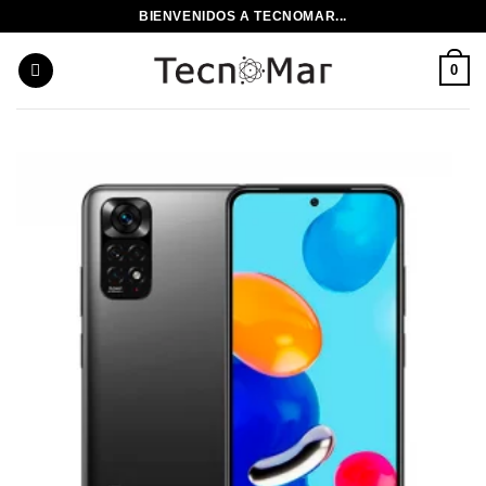
Saltar
BIENVENIDOS A TECNOMAR...
al
contenido
0