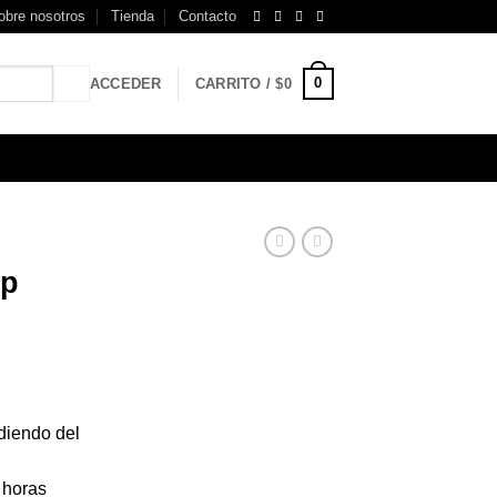
obre nosotros
Tienda
Contacto
0
ACCEDER
CARRITO /
$
0
ip
diendo del
 horas