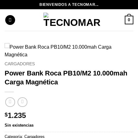
Saltar
BIENVENIDOS A TECNOMAR...
al
contenido
0
CARGADORES
Power Bank Roca PB10/M2 10.000mah
Carga Magnética
1.235
$
Sin existencias
Categoría:
Cargadores