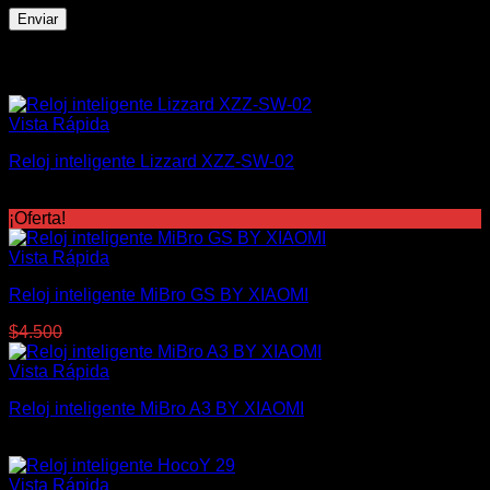
Productos relacionados
Vista Rápida
Reloj inteligente Lizzard XZZ-SW-02
$
850
¡Oferta!
Vista Rápida
Reloj inteligente MiBro GS BY XIAOMI
El
El
$
4.500
$
3.400
precio
precio
original
actual
Vista Rápida
era:
es:
Reloj inteligente MiBro A3 BY XIAOMI
$4.500.
$3.400.
$
2.700
Vista Rápida