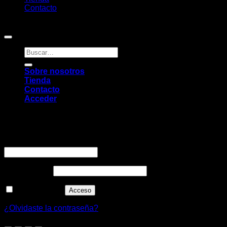
Contacto
Copyright 2026 ©
Pambú
Buscar
por:
Sobre nosotros
Tienda
Contacto
Acceder
Acceder
Obligatorio
Nombre de usuario o correo electrónico
*
Obligatorio
Contraseña
*
Recuérdame
Acceso
¿Olvidaste la contraseña?