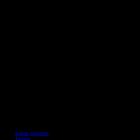
D
M
Sobre nosotros
Tienda