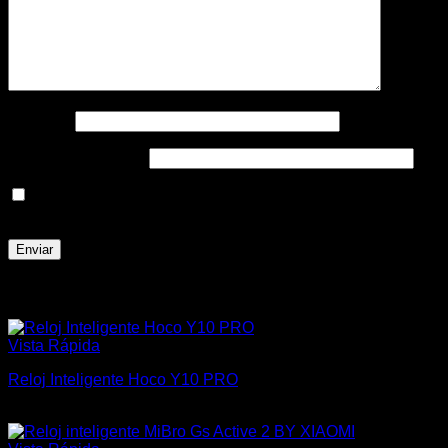
Nombre
*
Correo electrónico
*
Guarda mi nombre, correo electrónico y web en este
navegador para la próxima vez que comente.
Productos relacionados
Vista Rápida
Reloj Inteligente Hoco Y10 PRO
$
3.600