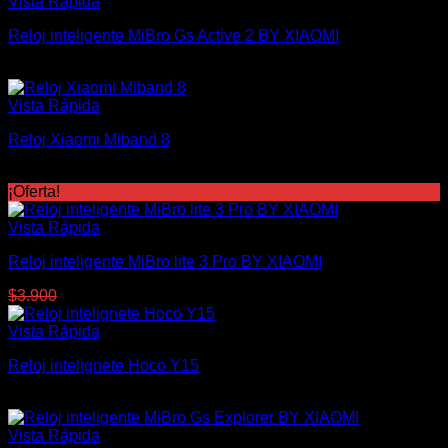
Vista Rápida
Reloj inteligente MiBro Gs Active 2 BY XIAOMI
$
4.100
Vista Rápida
Reloj Xiaomi Miband 8
$
2.200
¡Oferta!
Vista Rápida
Reloj inteligente MiBro lite 3 Pro BY XIAOMI
El
El
$
3.900
$
3.700
precio
precio
original
actual
Vista Rápida
era:
es:
Reloj intelignete Hoco Y15
$3.900.
$3.700.
$
2.900
Vista Rápida