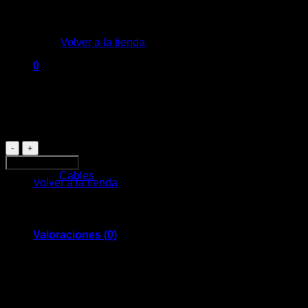
No hay productos en el carrito.
Volver a la tienda
$
250
0
Carrito
Conector de salida: Tipo C
Conector de entrada: USB
1 disponibles
Cable
de
No hay productos en el carrito.
Añadir al carrito
Datos
Categoría:
Cables
Volver a la tienda
USB-
Tipo
C
Treqa
2m
Valoraciones (0)
cantidad
Valoraciones
No hay valoraciones aún.