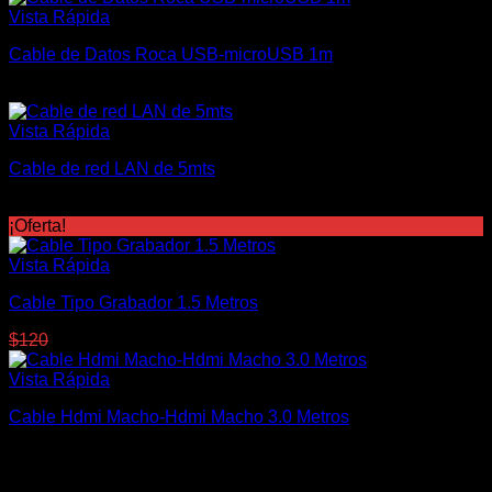
Vista Rápida
Cable de Datos Roca USB-microUSB 1m
$
110
Vista Rápida
Cable de red LAN de 5mts
$
240
¡Oferta!
Vista Rápida
Cable Tipo Grabador 1.5 Metros
El
El
$
120
$
100
precio
precio
original
actual
Vista Rápida
era:
es:
Cable Hdmi Macho-Hdmi Macho 3.0 Metros
$120.
$100.
$
250
Tecnomar