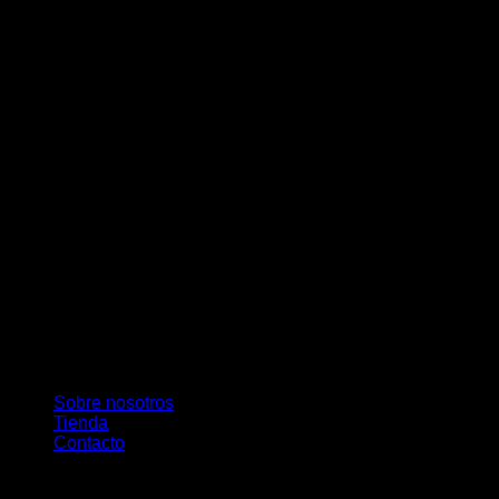
M
Sobre nosotros
Tienda
Contacto
Copyright 2026 ©
Pambú