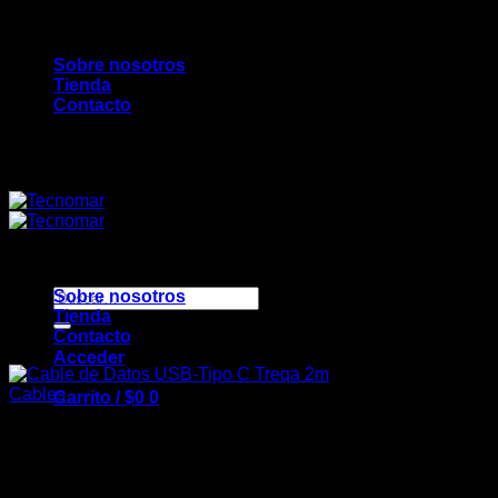
Saltar
Bienvenidos a TecnoMar...
al
Sobre nosotros
contenido
Tienda
Contacto
Bienvenidos a TecnoMar...
Buscar
Sobre nosotros
por:
Tienda
Contacto
Acceder
Cables
Carrito /
$
0
0
Cable de Datos USB-Tipo C
Treqa 2m