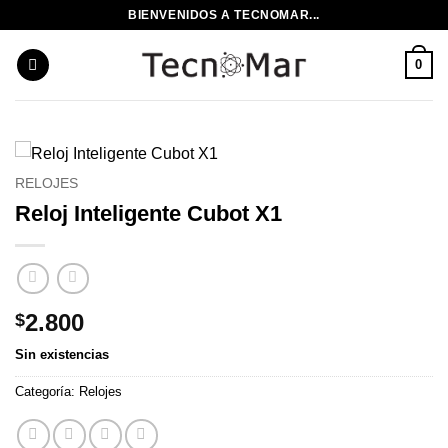
Saltar
BIENVENIDOS A TECNOMAR...
al
contenido
0
RELOJES
Reloj Inteligente Cubot X1
2.800
$
Sin existencias
Categoría:
Relojes